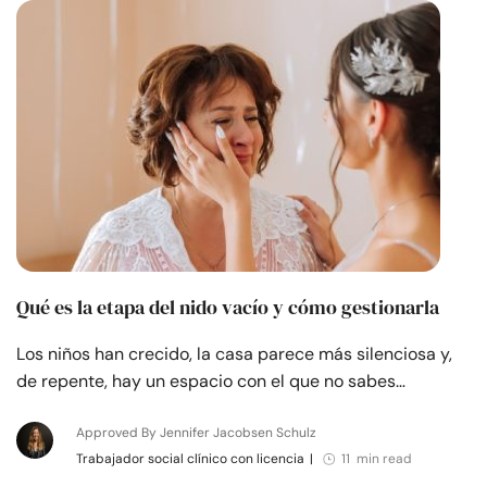
Recursos
Comunidad
Encuentra un terapeuta
Idioma
ES
Sobre nosotros
Contáctanos
Escríbenos
Publicidad con
Qué es la etapa del nido vacío y cómo gestionarla
nosotros
Los niños han crecido, la casa parece más silenciosa y,
© Copyright 2026. Todos los derechos reservados.
de repente, hay un espacio con el que no sabes…
Approved By Jennifer Jacobsen Schulz
Trabajador social clínico con licencia
|
11 min read