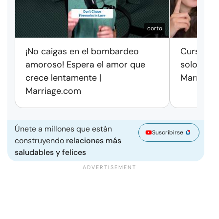
corto
¡No caigas en el bombardeo
Cursos de
amoroso! Espera el amor que
solo exag
crece lentamente |
Marriage
Marriage.com
Únete a millones que están
Suscribirse
construyendo
relaciones más
saludables y felices