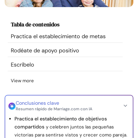
Recursos
Tabla de contenidos
Comunidad
Practica el establecimiento de metas
Encuentra un terapeuta
Rodéate de apoyo positivo
Idioma
ES
Escríbelo
View more
Sobre nosotros
Contáctanos
Escríbenos
Publicidad con
nosotros
© Copyright 2026. Todos los derechos reservados.
Conclusiones clave
Resumen rápido de Marriage.com con IA
Practica el establecimiento de objetivos
compartidos
y celebren juntos las pequeñas
victorias para sentirse vistos y crecer como pareja.