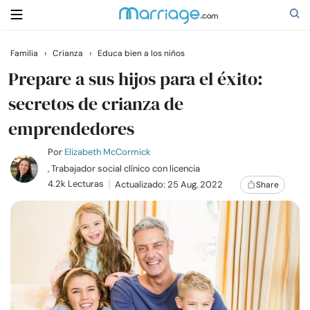
Familia
›
Crianza
›
Educa bien a los niños
Buscar
Prepare a sus hijos para el éxito:
secretos de crianza de
emprendedores
Casarse
Por
Elizabeth McCormick
Relaciones
, Trabajador social clínico con licencia
4.2k Lecturas
Actualizado: 25 Aug, 2022
Share
Familia
Ayuda
Cursos