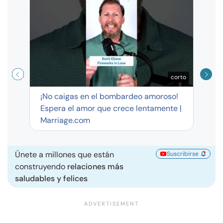
Curso
exag
corto
¡No caigas en el bombardeo amoroso!
Espera el amor que crece lentamente |
Marriage.com
Únete a millones que están
Suscribirse
construyendo
relaciones más
saludables y felices