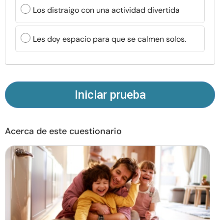
Recursos
Los distraigo con una actividad divertida
Comunidad
Les doy espacio para que se calmen solos.
Encuentra un terapeuta
Idioma
ES
Iniciar prueba
Acerca de este cuestionario
Sobre nosotros
Contáctanos
Escríbenos
Publicidad con
nosotros
© Copyright 2026. Todos los derechos reservados.