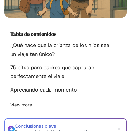
Recursos
Comunidad
Tabla de contenidos
Encuentra un terapeuta
¿Qué hace que la crianza de los hijos sea
un viaje tan único?
Idioma
ES
75 citas para padres que capturan
perfectamente el viaje
Sobre nosotros
Contáctanos
Escríbenos
Publicidad con
nosotros
Apreciando cada momento
© Copyright 2026. Todos los derechos reservados.
View more
Conclusiones clave