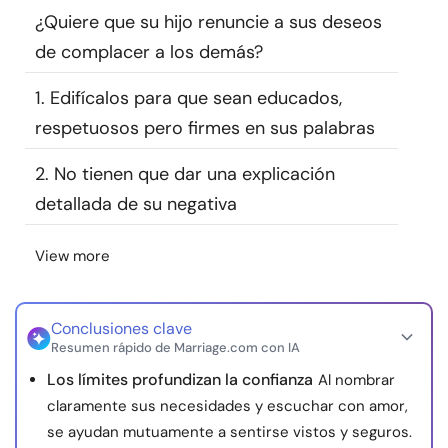
¿Quiere que su hijo renuncie a sus deseos
Recursos
de complacer a los demás?
Comunidad
1. Edifícalos para que sean educados,
respetuosos pero firmes en sus palabras
Encuentra un terapeuta
2. No tienen que dar una explicación
Idioma
ES
detallada de su negativa
View more
Sobre nosotros
Contáctanos
Escríbenos
Publicidad con
nosotros
Conclusiones clave
© Copyright 2026. Todos los derechos reservados.
Resumen rápido de Marriage.com con IA
Los límites profundizan la confianza
Al nombrar
claramente sus necesidades y escuchar con amor,
se ayudan mutuamente a sentirse vistos y seguros.