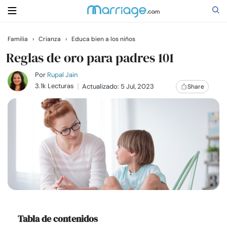
Familia
›
Crianza
›
Educa bien a los niños
Buscar
Reglas de oro para padres 101
Por
Rupal Jain
3.1k Lecturas
Actualizado: 5 Jul, 2023
Share
Casarse
Relaciones
Familia
Ayuda
Cursos
Tabla de contenidos