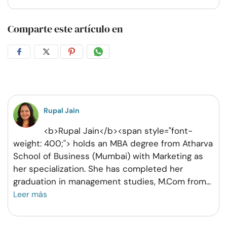
Comparte este artículo en
Compartir
Compartir
Compartir
Compartir
en
en
en
por
Facebook
Twitter
Pinterest
WhatsApp
Rupal Jain
<b>Rupal Jain</b><span style="font-
weight: 400;"> holds an MBA degree from Atharva
School of Business (Mumbai) with Marketing as
her specialization. She has completed her
graduation in management studies, M.Com from
...
Leer más