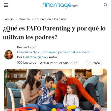
Familia
›
Crianza
›
Educa bien a los niños
Buscar
¿Qué es FAFO Parenting y por qué lo
utilizan los padres?
Casarse
Revisado por
Christiana Njoku, Consejero profesional licenciado
|
Por
Calantha Quinlan
, Autor
Relaciones
100 Lecturas
Actualizado: 21 Apr, 2026
Share
Familia
Ayuda
Cursos