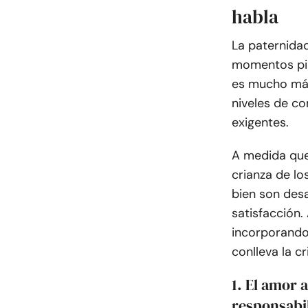
habla
La paternida
momentos pin
es mucho más 
niveles de c
exigentes.
A medida que
crianza de lo
bien son desa
satisfacción
incorporando 
conlleva la cr
1. El amor
responsabi