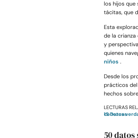
los hijos que
tácitas, que 
Esta explorac
de la crianza
y perspectiv
quienes naveg
niños
.
Desde los pr
prácticos del
hechos sobre 
LECTURAS REL
15 Datos verdaderos sobre la paternidad soltera que quizás no conozcas
50 datos 