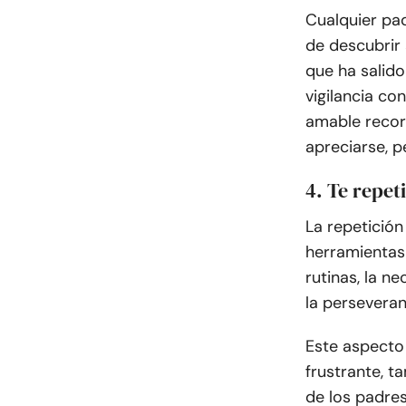
Cualquier pad
de descubrir 
que ha salido
vigilancia co
amable recor
apreciarse, p
4. Te repe
La repetició
herramientas 
rutinas, la n
la persevera
Este aspecto 
frustrante, t
de los padres