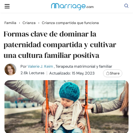
Familia
›
Crianza
›
Crianza compartida que funciona
Buscar
Formas clave de dominar la
paternidad compartida y cultivar
una cultura familiar positiva
Casarse
Por
Valerie J. Keim
, Terapeuta matrimonial y familiar
Relaciones
2.6k Lecturas
Actualizado: 15 May, 2023
Share
Familia
Ayuda
Cursos