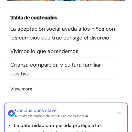
Recursos
Tabla de contenidos
Comunidad
La aceptación social ayuda a los niños con
los cambios que trae consigo el divorcio
Encuentra un terapeuta
Vivimos lo que aprendemos
Idioma
ES
Crianza compartida y cultura familiar
positiva
Sobre nosotros
Contáctanos
Escríbenos
Publicidad con
nosotros
View more
© Copyright 2026. Todos los derechos reservados.
Conclusiones clave
Resumen rápido de Marriage.com con IA
La paternidad compartida protege a los