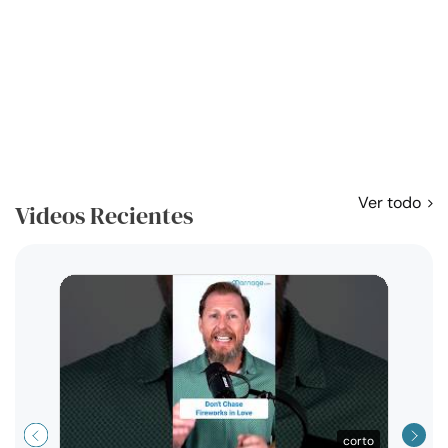
Ver todo
Videos Recientes
Curso
exag
corto