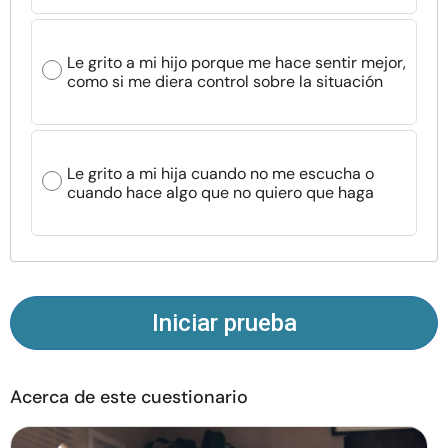
Recursos
Le grito a mi hijo porque me hace sentir mejor,
Comunidad
como si me diera control sobre la situación
Encuentra un terapeuta
Le grito a mi hija cuando no me escucha o
Idioma
ES
cuando hace algo que no quiero que haga
Sobre nosotros
Contáctanos
Escríbenos
Publicidad con
nosotros
Iniciar prueba
© Copyright 2026. Todos los derechos reservados.
Acerca de este cuestionario