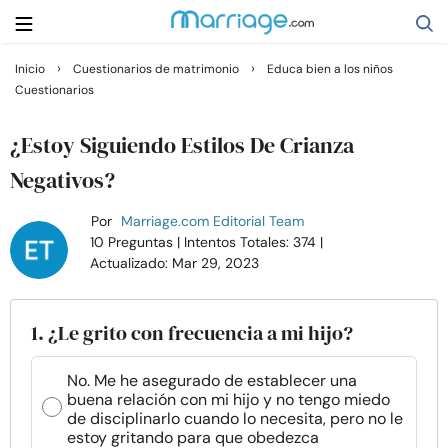
›
›
Inicio
Cuestionarios de matrimonio
Educa bien a los niños
Cuestionarios
Buscar
¿Estoy Siguiendo Estilos De Crianza
Casarse
Negativos?
Por
Marriage.com Editorial Team
Relaciones
10 Preguntas
| Intentos Totales: 374
|
Actualizado: Mar 29, 2023
Familia
1. ¿Le grito con frecuencia a mi hijo?
Ayuda
No. Me he asegurado de establecer una
buena relación con mi hijo y no tengo miedo
Cursos
de disciplinarlo cuando lo necesita, pero no le
estoy gritando para que obedezca