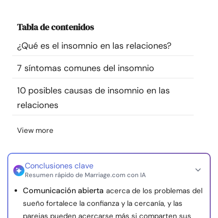
Recursos
Tabla de contenidos
Comunidad
¿Qué es el insomnio en las relaciones?
Encuentra un terapeuta
7 síntomas comunes del insomnio
10 posibles causas de insomnio en las
Idioma
ES
relaciones
View more
Sobre nosotros
Contáctanos
Escríbenos
Publicidad con
nosotros
© Copyright 2026. Todos los derechos reservados.
Conclusiones clave
Resumen rápido de Marriage.com con IA
Comunicación abierta
acerca de los problemas del
sueño fortalece la confianza y la cercanía, y las
parejas pueden acercarse más si comparten sus