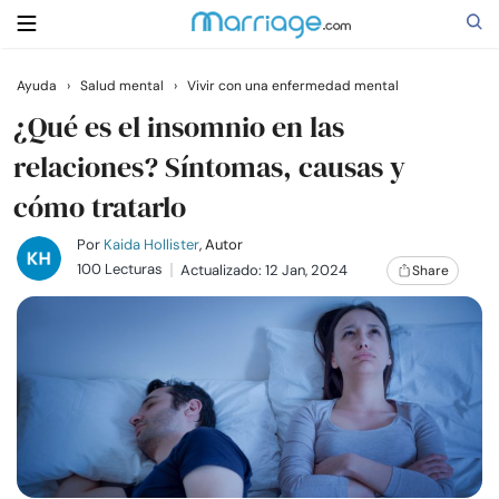
Ayuda
›
Salud mental
›
Vivir con una enfermedad mental
Buscar
¿Qué es el insomnio en las
relaciones? Síntomas, causas y
cómo tratarlo
Casarse
Por
Kaida Hollister
, Autor
Relaciones
100 Lecturas
Actualizado: 12 Jan, 2024
Share
Familia
Ayuda
Cursos