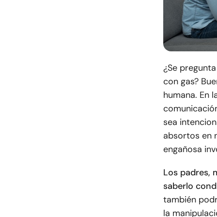
¿Se pregunta 
con gas? Buen
humana. En la
comunicación
sea intencio
absortos en n
engañosa invo
Los padres, 
saberlo cond
también podrí
la manipulac