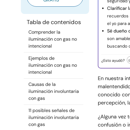
seguridad y
Clarificar
recuerdos d
Tabla de contenidos
el yo para 
Sé dueño 
Comprender la
son amables
iluminación con gas no
intencional
buscando or
Ejemplos de
¿Esto ayudó?
iluminación con gas no
intencional
En nuestra in
Causas de la
malentendido
iluminación involuntaria
conocido com
con gas
percepción, l
11 posibles señales de
¿Alguna vez 
iluminación involuntaria
con gas
confusión o i