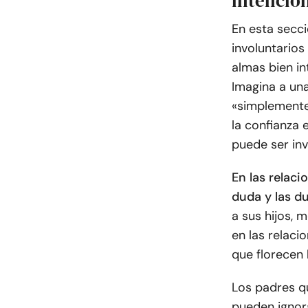
intencio
En esta secci
involuntario
almas bien in
Imagina a un
«simplemente
la confianza 
puede ser inv
En las relaci
duda y las d
a sus hijos, 
en las relaci
que florecen 
Los padres q
pueden ignora