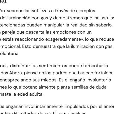
nal
ón, veamos las sutilezas a través de ejemplos
s de iluminación con gas y demostremos que incluso la
tencionadas pueden manipular la realidad sin saberlo.
a pareja que descarta las emociones con un
 estás reaccionando exageradamente», lo que reduce
emocional. Esto demuestra que la iluminación con gas
oluntaria.
ones, disminuir los sentimientos puede fomentar la
udas.
Ahora, piense en los padres que buscan fortalece
menospreciando sus miedos. Es el engaño involuntario
ones lo que potencialmente planta semillas de duda
hasta la edad adulta.
ue engañan involuntariamente, impulsados por el amor
r las dificultades de sus hijos y devaluar