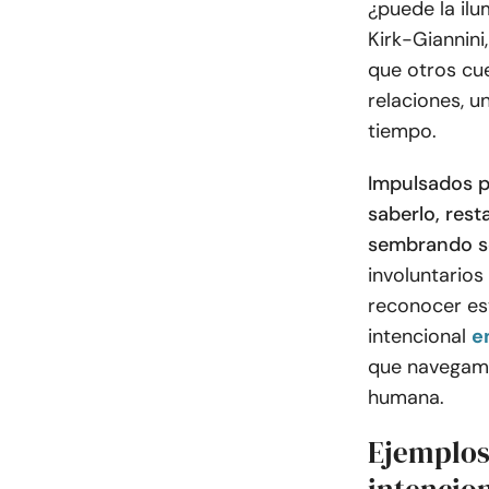
¿puede la ilu
Kirk-Giannini
que otros cue
relaciones, u
tiempo.
Impulsados p
saberlo, rest
sembrando se
involuntarios
reconocer es
intencional
e
que navegamo
humana.
Ejemplos