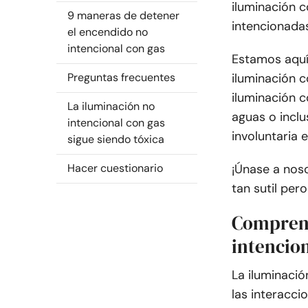
iluminación c
9 maneras de detener
intencionada
el encendido no
intencional con gas
Estamos aquí
Preguntas frecuentes
iluminación c
iluminación c
La iluminación no
aguas o inclu
intencional con gas
involuntaria 
sigue siendo tóxica
Hacer cuestionario
¡Únase a nos
tan sutil per
Comprend
intencio
La iluminació
las interacci