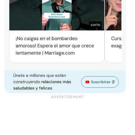
corto
¡No caigas en el bombardeo
Cursos de 
amoroso! Espera el amor que crece
exageració
lentamente | Marriage.com
Únete a millones que están
construyendo
relaciones más
Suscribirse
saludables y felices