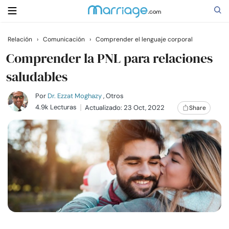
Relación
›
Comunicación
›
Comprender el lenguaje corporal
Buscar
Comprender la PNL para relaciones
saludables
Casarse
Por
Dr. Ezzat Moghazy
, Otros
4.9k Lecturas
Actualizado: 23 Oct, 2022
Share
Relaciones
Familia
Ayuda
Cursos