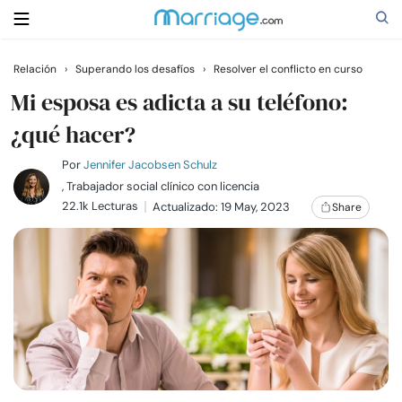
Relación
›
Superando los desafíos
›
Resolver el conflicto en curso
Buscar
Mi esposa es adicta a su teléfono:
¿qué hacer?
Casarse
Por
Jennifer Jacobsen Schulz
, Trabajador social clínico con licencia
22.1k Lecturas
Actualizado: 19 May, 2023
Share
Relaciones
Familia
Ayuda
Cursos