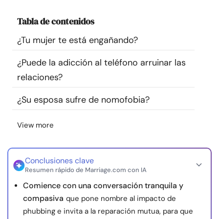
Recursos
Tabla de contenidos
Comunidad
¿Tu mujer te está engañando?
¿Puede la adicción al teléfono arruinar las
Encuentra un terapeuta
relaciones?
Idioma
ES
¿Su esposa sufre de nomofobia?
View more
Sobre nosotros
Contáctanos
Escríbenos
Publicidad con
nosotros
Conclusiones clave
© Copyright 2026. Todos los derechos reservados.
Resumen rápido de Marriage.com con IA
Comience con una conversación tranquila y
compasiva
que pone nombre al impacto de
phubbing e invita a la reparación mutua, para que