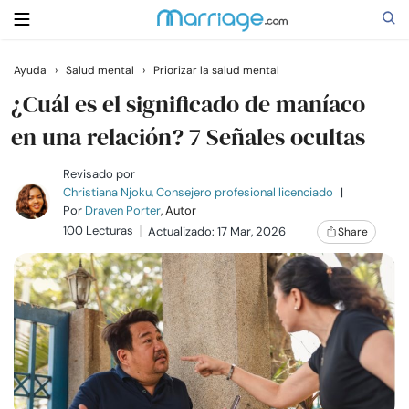
Ayuda
›
Salud mental
›
Priorizar la salud mental
Buscar
¿Cuál es el significado de maníaco
en una relación? 7 Señales ocultas
Casarse
Revisado por
Christiana Njoku, Consejero profesional licenciado
|
Por
Draven Porter
, Autor
Relaciones
100 Lecturas
Actualizado: 17 Mar, 2026
Share
Familia
Ayuda
Cursos