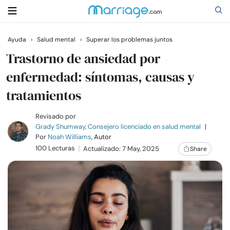
Ayuda
›
Salud mental
›
Superar los problemas juntos
Buscar
Trastorno de ansiedad por
enfermedad: síntomas, causas y
tratamientos
Casarse
Revisado por
Relaciones
Grady Shumway, Consejero licenciado en salud mental
|
Por
Noah Williams
, Autor
100 Lecturas
Actualizado: 7 May, 2025
Share
Familia
Ayuda
Cursos