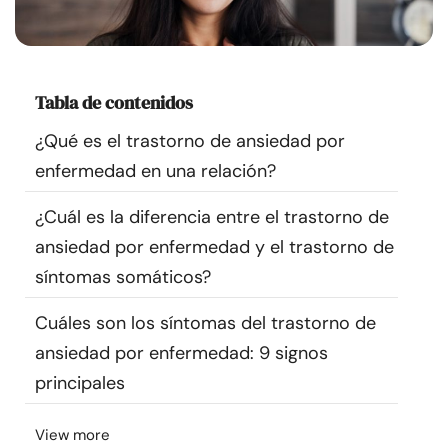
Recursos
Comunidad
Tabla de contenidos
Encuentra un terapeuta
¿Qué es el trastorno de ansiedad por
enfermedad en una relación?
Idioma
ES
¿Cuál es la diferencia entre el trastorno de
ansiedad por enfermedad y el trastorno de
Sobre nosotros
Contáctanos
Escríbenos
Publicidad con
síntomas somáticos?
nosotros
Cuáles son los síntomas del trastorno de
© Copyright 2026. Todos los derechos reservados.
ansiedad por enfermedad: 9 signos
principales
View more