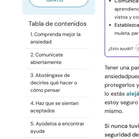
Comunícat
aprendiend
vistos y c
Tabla de contenidos
Establezca
muleta, par
1. Comprenda mejor la
ansiedad
¿Esto ayudó?
2. Comunícate
abiertamente
Tener una pa
3. Absténgase de
ansiedad
pued
decirles qué hacer o
protegerlos y
cómo pensar
lo estás
alej
estoy seguro
4. Haz que se sientan
aceptados
mismo.
5. Ayúdelos a encontrar
Si nunca tuvi
ayuda
seguridad de