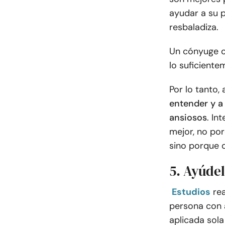
ayudar a su p
resbaladiza.
Un cónyuge c
lo suficient
Por lo tanto,
entender y a
ansiosos
. In
mejor, no por
sino porque q
5. Ayúde
Estudios
re
persona con 
aplicada sola