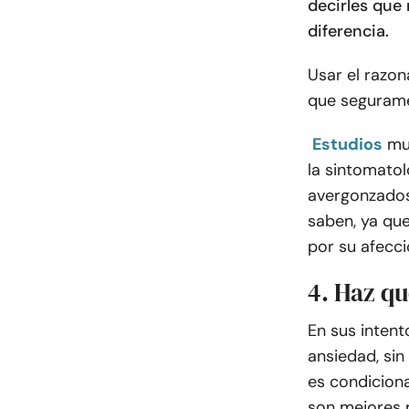
decirles que
diferencia.
Usar el razon
que segurame
Estudios
mu
la sintomatol
avergonzados
saben, ya qu
por su afecci
4. Haz qu
En sus intent
ansiedad, si
es condiciona
son mejores 