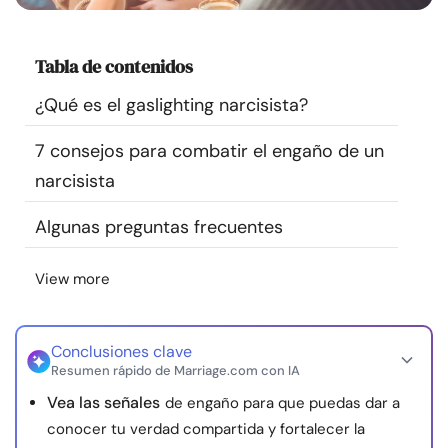
Recursos
Tabla de contenidos
Comunidad
¿Qué es el gaslighting narcisista?
Encuentra un terapeuta
7 consejos para combatir el engaño de un
narcisista
Idioma
ES
Algunas preguntas frecuentes
Sobre nosotros
Contáctanos
Escríbenos
Publicidad con
View more
nosotros
© Copyright 2026. Todos los derechos reservados.
Conclusiones clave
Resumen rápido de Marriage.com con IA
Vea las señales
de engaño para que puedas dar a
conocer tu verdad compartida y fortalecer la