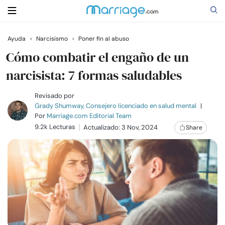
Ayuda
›
Narcisismo
›
Poner fin al abuso
Buscar
Cómo combatir el engaño de un
narcisista: 7 formas saludables
Casarse
Revisado por
Grady Shumway, Consejero licenciado en salud mental
|
Por
Marriage.com Editorial Team
Relaciones
9.2k Lecturas
Actualizado: 3 Nov, 2024
Share
Familia
Ayuda
Cursos