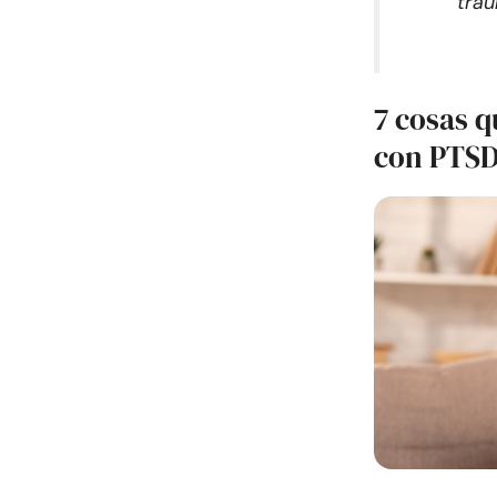
tra
7 cosas q
con PTS