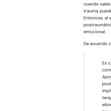
cuando sales 
trauma puede
Entonces, al 
postraumátic
emocional.
De acuerdo 
Es c
comp
Apoy
post
impl
tera
abor