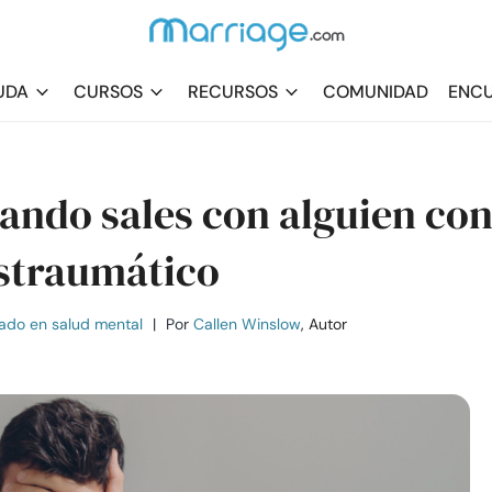
UDA
CURSOS
RECURSOS
COMUNIDAD
ENCU
ando sales con alguien co
ostraumático
ado en salud mental
|
Por
Callen Winslow
, Autor