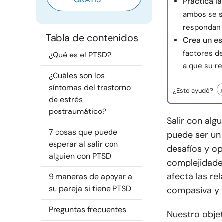
Practica l
ambos se s
respondan c
Tabla de contenidos
Crea un es
factores d
¿Qué es el PTSD?
a que su r
¿Cuáles son los
síntomas del trastorno
¿Esto ayudó?
de estrés
postraumático?
Salir con alg
7 cosas que puede
puede ser un 
esperar al salir con
desafíos y o
alguien con PTSD
complejidade
afecta las re
9 maneras de apoyar a
su pareja si tiene PTSD
compasiva y 
Preguntas frecuentes
Nuestro objet