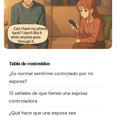
Recursos
Comunidad
Encuentra un terapeuta
Idioma
ES
Tabla de contenidos
Sobre nosotros
Contáctanos
Escríbenos
Publicidad con
¿Es normal sentirme controlado por mi
nosotros
esposa?
© Copyright 2026. Todos los derechos reservados.
13 señales de que tienes una esposa
controladora
¿Qué hace que una esposa sea