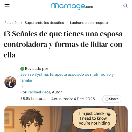
Relación
›
Superando los desafíos
›
Luchando con respeto
Buscar
13 Señales de que tienes una esposa
controladora y formas de lidiar con
ella
Casarse
Revisado por
Relaciones
Jeannie Systma, Terapeuta asociado de matrimonio y
familia
|
Familia
Por
Rachael Pace
, Autor
38.8k Lecturas
Actualizado: 4 Dec, 2025
Share
Ayuda
Cursos