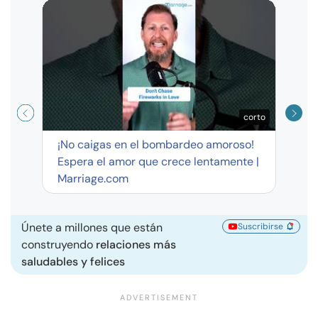
Curso
exag
corto
¡No caigas en el bombardeo amoroso!
Espera el amor que crece lentamente |
Marriage.com
Únete a millones que están
Suscribirse
construyendo
relaciones más
saludables y felices