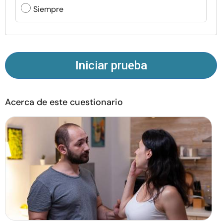
Recursos
Siempre
Comunidad
Encuentra un terapeuta
Iniciar prueba
Idioma
ES
Acerca de este cuestionario
Sobre nosotros
Contáctanos
Escríbenos
Publicidad con
nosotros
© Copyright 2026. Todos los derechos reservados.