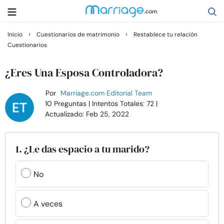
›
›
Inicio
Cuestionarios de matrimonio
Restablece tu relación
Cuestionarios
Buscar
¿Eres Una Esposa Controladora?
Casarse
Por
Marriage.com Editorial Team
10 Preguntas
| Intentos Totales: 72
|
Actualizado: Feb 25, 2022
Relaciones
Familia
1. ¿Le das espacio a tu marido?
Ayuda
No
Cursos
A veces