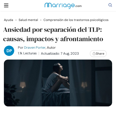
Ayuda
›
Salud mental
›
Comprensión de los trastornos psicológicos
Buscar
Ansiedad por separación del TLP:
causas, impactos y afrontamiento
Casarse
Por
Draven Porter
, Autor
1.1k Lecturas
Actualizado: 7 Aug, 2023
Share
Relaciones
Familia
Ayuda
Cursos