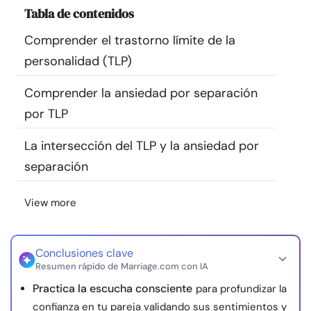
Tabla de contenidos
Recursos
Comprender el trastorno límite de la
Comunidad
personalidad (TLP)
Encuentra un terapeuta
Comprender la ansiedad por separación
por TLP
Idioma
ES
La intersección del TLP y la ansiedad por
separación
Sobre nosotros
Contáctanos
Escríbenos
Publicidad con
View more
nosotros
© Copyright 2026. Todos los derechos reservados.
Conclusiones clave
Resumen rápido de Marriage.com con IA
Practica la escucha consciente
para profundizar la
confianza en tu pareja validando sus sentimientos y