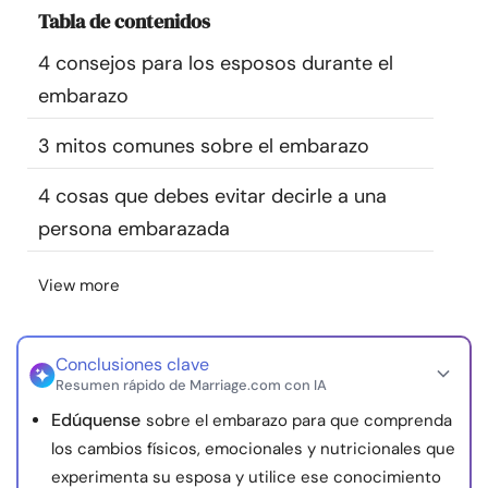
Tabla de contenidos
Recursos
4 consejos para los esposos durante el
Comunidad
embarazo
Encuentra un terapeuta
3 mitos comunes sobre el embarazo
4 cosas que debes evitar decirle a una
Idioma
ES
persona embarazada
View more
Sobre nosotros
Contáctanos
Escríbenos
Publicidad con
nosotros
© Copyright 2026. Todos los derechos reservados.
Conclusiones clave
Resumen rápido de Marriage.com con IA
Edúquense
sobre el embarazo para que comprenda
los cambios físicos, emocionales y nutricionales que
experimenta su esposa y utilice ese conocimiento