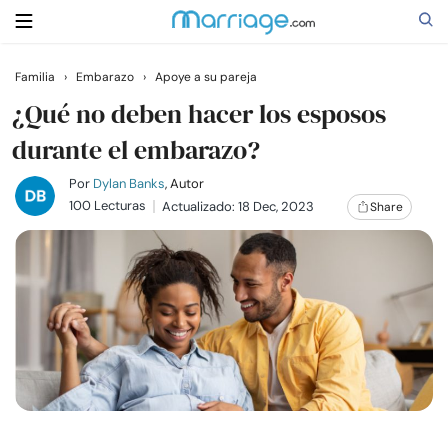
Familia
›
Embarazo
›
Apoye a su pareja
Buscar
¿Qué no deben hacer los esposos
durante el embarazo?
Casarse
Por
Dylan Banks
, Autor
100 Lecturas
Actualizado: 18 Dec, 2023
Share
Relaciones
Familia
Ayuda
Cursos