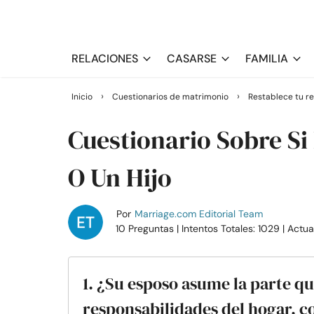
RELACIONES
CASARSE
FAMILIA
›
›
Inicio
Cuestionarios de matrimonio
Restablece tu re
Cuestionario Sobre S
O Un Hijo
Por
Marriage.com Editorial Team
10 Preguntas
| Intentos Totales: 1029
| Actu
1. ¿Su esposo asume la parte qu
responsabilidades del hogar, c