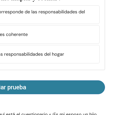
corresponde de las responsabilidades del
 es coherente
as responsabilidades del hogar
iar prueba
uí está el cuestionario «¿Es mi esposo un hijo