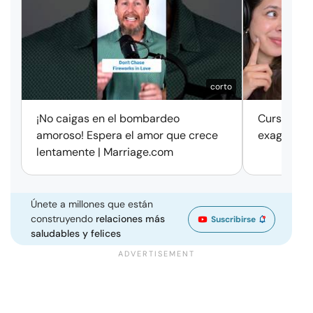
corto
¡No caigas en el bombardeo
Cursos de 
amoroso! Espera el amor que crece
exageració
lentamente | Marriage.com
Únete a millones que están
construyendo
relaciones más
Suscribirse
saludables y felices