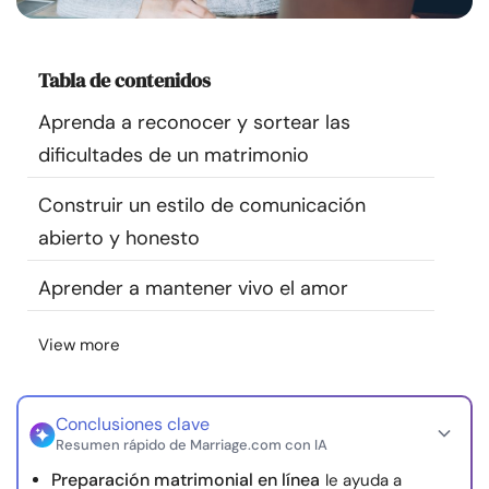
Recursos
Tabla de contenidos
Comunidad
Aprenda a reconocer y sortear las
Encuentra un terapeuta
dificultades de un matrimonio
Construir un estilo de comunicación
Idioma
ES
abierto y honesto
Aprender a mantener vivo el amor
Sobre nosotros
Contáctanos
Escríbenos
Publicidad con
nosotros
View more
© Copyright 2026. Todos los derechos reservados.
Conclusiones clave
Resumen rápido de Marriage.com con IA
Preparación matrimonial en línea
le ayuda a