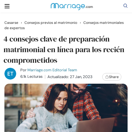
Casarse
›
Consejos previos al matrimonio
›
Consejos matrimoniales
de expertos
Buscar
4 consejos clave de preparación
matrimonial en línea para los recién
Casarse
comprometidos
Relaciones
Por
Marriage.com Editorial Team
6.1k Lecturas
Actualizado: 27 Jan, 2023
Share
Familia
Ayuda
Cursos