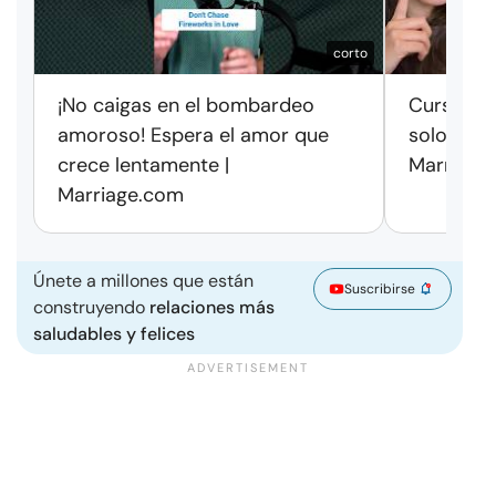
corto
¡No caigas en el bombardeo
Cursos de
amoroso! Espera el amor que
solo exag
crece lentamente |
Marriage
Marriage.com
Únete a millones que están
Suscribirse
construyendo
relaciones más
saludables y felices