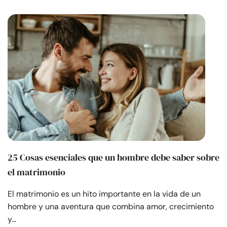
Recursos
Comunidad
Encuentra un terapeuta
Idioma
ES
Sobre nosotros
Contáctanos
Escríbenos
Publicidad con
nosotros
25 Cosas esenciales que un hombre debe saber sobre
© Copyright 2026. Todos los derechos reservados.
el matrimonio
El matrimonio es un hito importante en la vida de un
hombre y una aventura que combina amor, crecimiento
y…