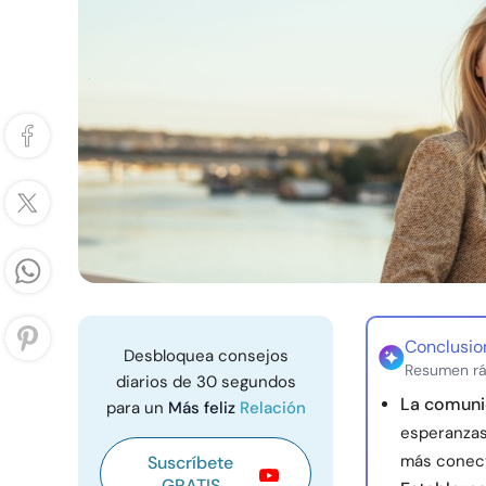
Conclusio
Desbloquea consejos
Resumen rá
diarios de 30 segundos
La comunic
para un
Más feliz
Relación
esperanzas
más conect
Suscríbete
GRATIS