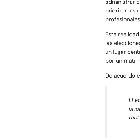
administrar e
priorizar las
profesionales
Esta realida
las eleccion
un lugar cent
por un matri
De acuerdo 
El e
prio
tant