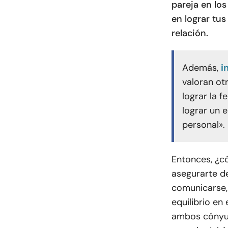
pareja en los
en lograr tus
relación.
Además,
i
valoran ot
lograr la f
lograr un e
personal».
Entonces, ¿c
asegurarte de
comunicarse,
equilibrio en
ambos cónyug