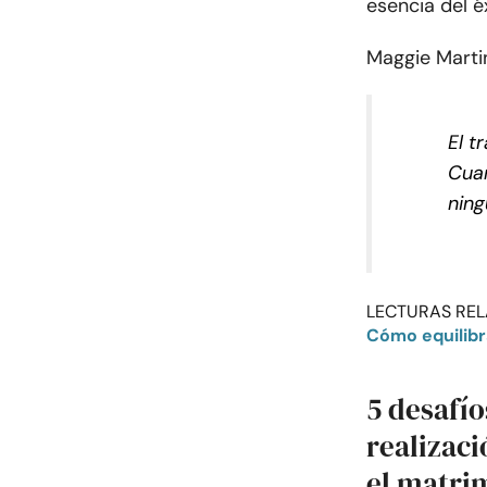
esencia del é
Maggie Marti
El t
Cua
ning
LECTURAS REL
Cómo equilibra
5 desafío
realizaci
el matri