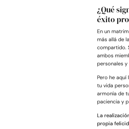
¿Qué sign
éxito pr
En un matrimo
más allá de l
compartido. 
ambos miembr
personales y 
Pero he aquí
tu vida person
armonía de tu
paciencia y p
La realizació
propia felic