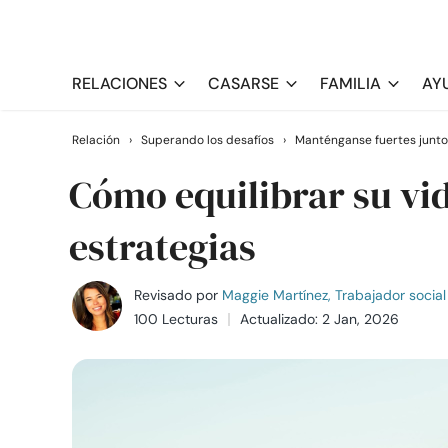
RELACIONES
CASARSE
FAMILIA
AY
Relación
›
Superando los desafíos
›
Manténganse fuertes junto
Cómo equilibrar su vid
estrategias
Revisado por
Maggie Martínez, Trabajador social 
100 Lecturas
Actualizado: 2 Jan, 2026