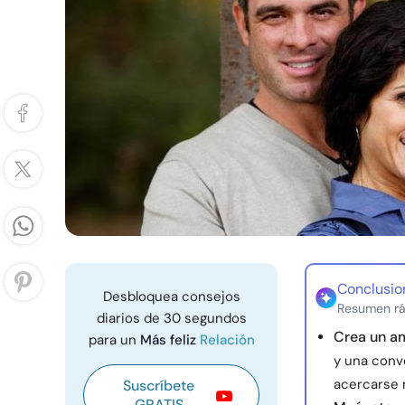
Conclusio
Desbloquea consejos
Resumen rá
diarios de 30 segundos
Crea un a
para un
Más feliz
Relación
y una conve
acercarse 
Suscríbete
GRATIS