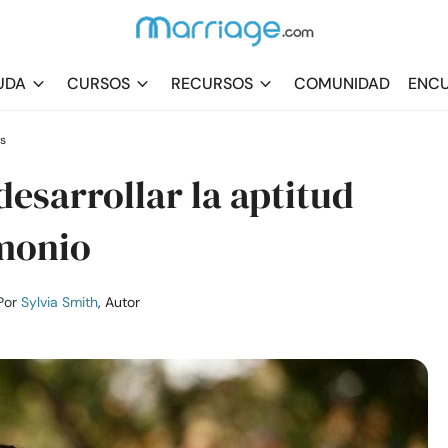
UDA
CURSOS
RECURSOS
COMUNIDAD
ENCU
s
desarrollar la aptitud
imonio
Por
Sylvia Smith
, Autor