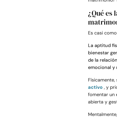
matrimonio? S
¿Qué es l
matrimo
Es casi como 
La aptitud fi
bienestar ge
de la relació
emocional y 
Físicamente, 
activo
, y pr
fomentar un 
abierta y ges
Mentalmente, 