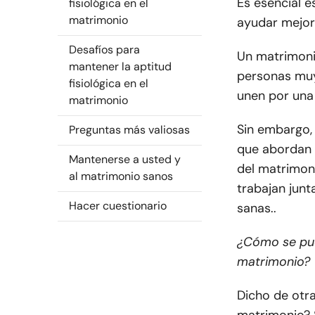
Es esencial 
fisiológica en el
matrimonio
ayudar mejor 
Desafíos para
Un matrimoni
mantener la aptitud
personas muy
fisiológica en el
unen por una
matrimonio
Sin embargo, 
Preguntas más valiosas
que abordan l
Mantenerse a usted y
del matrimon
al matrimonio sanos
trabajan jun
Hacer cuestionario
sanas..
¿Cómo se pued
matrimonio?
Dicho de otr