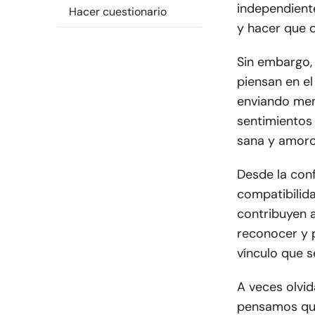
independient
Hacer cuestionario
y hacer que q
Sin embargo,
piensan en e
enviando men
sentimientos 
sana y amoro
Desde la conf
compatibilida
contribuyen a
reconocer y p
vínculo que s
A veces olvi
pensamos que