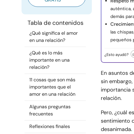
Respeto m
auténtica, 
demás para 
Tabla de contenidos
Crecimien
las chispas
¿Qué significa el amor
pequeños p
en una relación?
¿Qué es lo más
¿Esto ayudó?
importante en una
relación?
En asuntos d
11 cosas que son más
sin embargo,
importantes que el
importancia s
amor en una relación
relación.
Algunas preguntas
Pero, ¿cuál e
frecuentes
sentimiento 
Reflexiones finales
desanimada. 