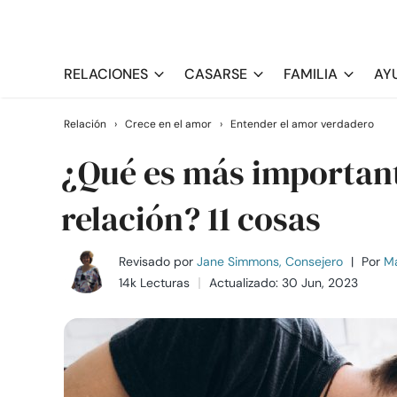
RELACIONES
CASARSE
FAMILIA
AY
Relación
›
Crece en el amor
›
Entender el amor verdadero
¿Qué es más important
relación? 11 cosas
Revisado por
Jane Simmons, Consejero
|
Por
Ma
14k Lecturas
Actualizado: 30 Jun, 2023