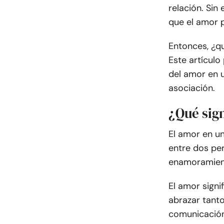
relación. Si
que el amor p
Entonces, ¿q
Este artículo
del amor en 
asociación.
¿Qué sign
El amor en u
entre dos per
enamoramient
El amor signi
abrazar tanto
comunicación