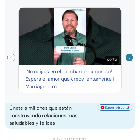
Curso
exag
corto
¡No caigas en el bombardeo amoroso!
Espera el amor que crece lentamente |
Marriage.com
Únete a millones que están
Suscribirse
construyendo
relaciones más
saludables y felices