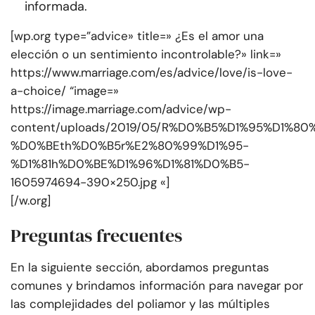
informada.
[wp.org type=”advice» title=» ¿Es el amor una
elección o un sentimiento incontrolable?» link=»
https://www.marriage.com/es/advice/love/is-love-
a-choice/ “image=»
https://image.marriage.com/advice/wp-
content/uploads/2019/05/R%D0%B5%D1%95%D1%80
%D0%BEth%D0%B5r%E2%80%99%D1%95-
%D1%81h%D0%BE%D1%96%D1%81%D0%B5-
1605974694-390×250.jpg «]
[/w.org]
Preguntas frecuentes
En la siguiente sección, abordamos preguntas
comunes y brindamos información para navegar por
las complejidades del poliamor y las múltiples