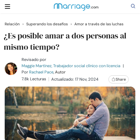
Relación
›
Superando los desafíos
›
Amor a través de las luchas
Buscar
¿Es posible amar a dos personas al
mismo tiempo?
Casarse
Revisado por
Maggie Martínez, Trabajador social clínico con licencia
|
Por
Rachael Pace
, Autor
Relaciones
7.8k Lecturas
Actualizado: 17 Nov, 2024
Share
Familia
Ayuda
Cursos