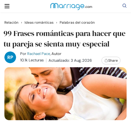
Relación
›
Ideas románticas
›
Palabras del corazón
Buscar
99 Frases románticas para hacer que
tu pareja se sienta muy especial
Casarse
Por
Rachael Pace
, Autor
10.1k Lecturas
Actualizado: 3 Aug, 2026
Share
Relaciones
Familia
Ayuda
Cursos