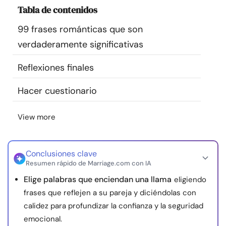
Tabla de contenidos
Recursos
99 frases románticas que son
Comunidad
verdaderamente significativas
Encuentra un terapeuta
Reflexiones finales
Hacer cuestionario
Idioma
ES
View more
Sobre nosotros
Contáctanos
Escríbenos
Publicidad con
nosotros
Conclusiones clave
Resumen rápido de Marriage.com con IA
© Copyright 2026. Todos los derechos reservados.
Elige palabras que enciendan una llama
eligiendo
frases que reflejen a su pareja y diciéndolas con
calidez para profundizar la confianza y la seguridad
emocional.