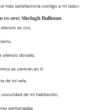
ce más satisfactoria contigo a mi lado».
cio es oro: Shelagh Bullman
silencio es oro,
ierto,
 silencio dorado,
tos se centran en ti.
ama de mi vela
a oscuridad de mi habitación,
lores perfumadas