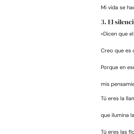
Mi vida se ha
3. El silen
«Dicen que el 
Creo que es c
Porque en ese
mis pensamien
Tú eres la ll
que ilumina l
Tú eres las f