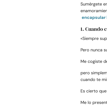
Sumérgete en
enamoramient
encapsular 
1. Cuando 
«Siempre sup
Pero nunca su
Me cogiste d
pero simplem
cuando te mir
Es cierto que
Me lo presen