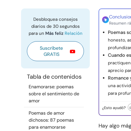
Conclusio
Desbloquea consejos
Resumen rá
diarios de 30 segundos
Poemas so
para un
Más feliz
Relación
honesto, a
profundizar
Suscríbete
GRATIS
Cuando e
practiquen 
aprecio par
Tabla de contenidos
Romance y
una activi
Enamorarse: poemas
para profun
sobre el sentimiento de
amor
¿Esto ayudó?
Poemas de amor
dichosos: 87 poemas
Hay algo mág
para enamorarse