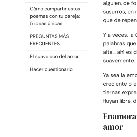
alguien, de f
Cómo compartir estos
susurros, en 
poemas con tu pareja:
que de repent
5 ideas únicas
Y a veces, l
PREGUNTAS MÁS
palabras que
FRECUENTES
alta… ahí es
El suave eco del amor
suavemente.
Hacer cuestionario
Ya sea la emo
creciente o e
tiernas expr
fluyan libre
Enamorar
amor