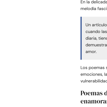
En la delicad
melodía fasci
Un artícul
cuando las
diaria, ti
demuestra 
amor.
Los poemas s
emociones, la
vulnerabilid
Poemas d
enamora