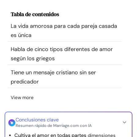
Recursos
Tabla de contenidos
Comunidad
La vida amorosa para cada pareja casada
es única
Encuentra un terapeuta
Habla de cinco tipos diferentes de amor
según los griegos
Idioma
ES
Tiene un mensaje cristiano sin ser
predicador
Sobre nosotros
Contáctanos
Escríbenos
Publicidad con
nosotros
View more
© Copyright 2026. Todos los derechos reservados.
Conclusiones clave
Resumen rápido de Marriage.com con IA
Cultiva el amor en todas partes
dimensiones