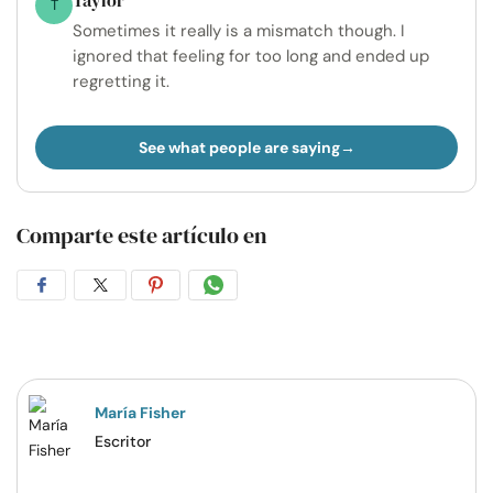
Taylor
T
Sometimes it really is a mismatch though. I
ignored that feeling for too long and ended up
regretting it.
See what people are saying
Comparte este artículo en
Compartir
Compartir
Compartir
Compartir
en
en
en
por
Facebook
Twitter
Pinterest
WhatsApp
María Fisher
Escritor