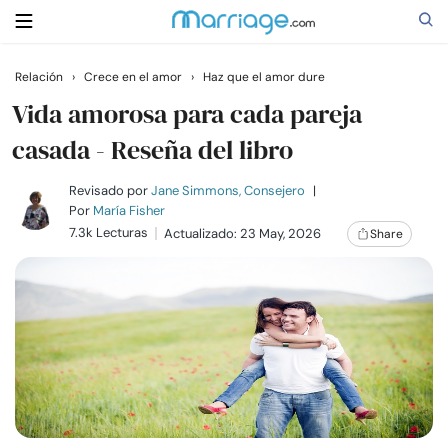
Relación
›
Crece en el amor
›
Haz que el amor dure
Buscar
Vida amorosa para cada pareja
casada - Reseña del libro
Casarse
Revisado por
Jane Simmons, Consejero
|
Por
María Fisher
7.3k Lecturas
Actualizado: 23 May, 2026
Share
Relaciones
Familia
Ayuda
Cursos