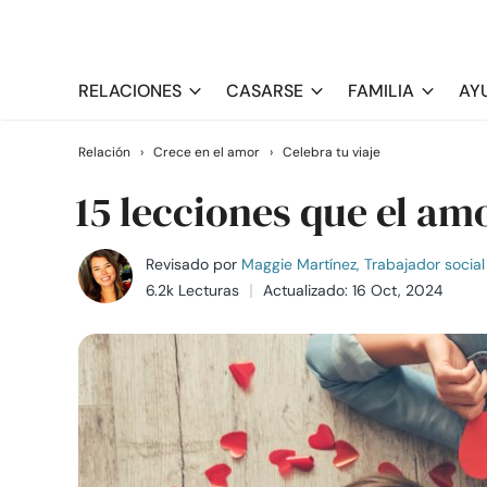
RELACIONES
CASARSE
FAMILIA
AY
Relación
›
Crece en el amor
›
Celebra tu viaje
15 lecciones que el a
Revisado por
Maggie Martínez, Trabajador social 
6.2k Lecturas
Actualizado: 16 Oct, 2024