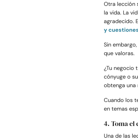
Otra lección 
la vida. La v
agradecido. 
y cuestione
Sin embargo,
que valoras.
¿Tu negocio te
cónyuge o su
obtenga una r
Cuando los te
en temas espe
4. Toma el 
Una de las le