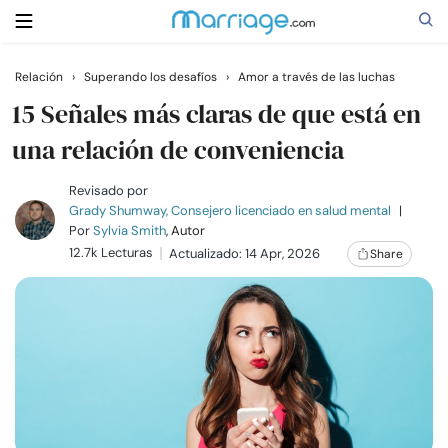
Relación
›
Superando los desafíos
›
Amor a través de las luchas
Buscar
15 Señales más claras de que está en
una relación de conveniencia
Casarse
Revisado por
Grady Shumway, Consejero licenciado en salud mental
|
Por
Sylvia Smith
, Autor
Relaciones
12.7k Lecturas
Actualizado: 14 Apr, 2026
Share
Familia
Ayuda
Cursos