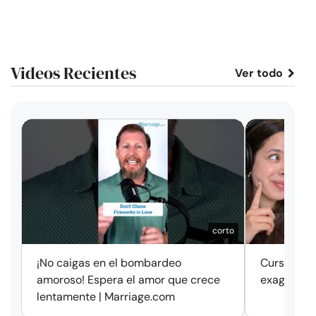
Videos Recientes
Ver todo
corto
¡No caigas en el bombardeo
Cursos de 
amoroso! Espera el amor que crece
exageració
lentamente | Marriage.com