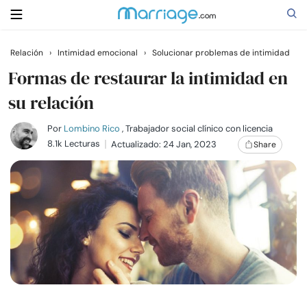
Relación
›
Intimidad emocional
›
Solucionar problemas de intimidad
Buscar
Formas de restaurar la intimidad en
su relación
Casarse
Por
Lombino Rico
, Trabajador social clínico con licencia
8.1k Lecturas
Actualizado: 24 Jan, 2023
Share
Relaciones
Familia
Ayuda
Cursos