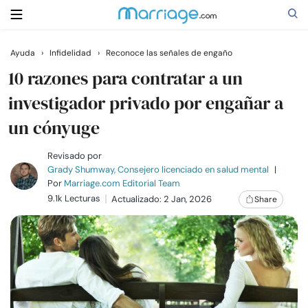
Ayuda
›
Infidelidad
›
Reconoce las señales de engaño
Buscar
10 razones para contratar a un
investigador privado por engañar a
un cónyuge
Casarse
Revisado por
Relaciones
Grady Shumway, Consejero licenciado en salud mental
|
Por
Marriage.com Editorial Team
9.1k Lecturas
Actualizado: 2 Jan, 2026
Share
Familia
Ayuda
Cursos