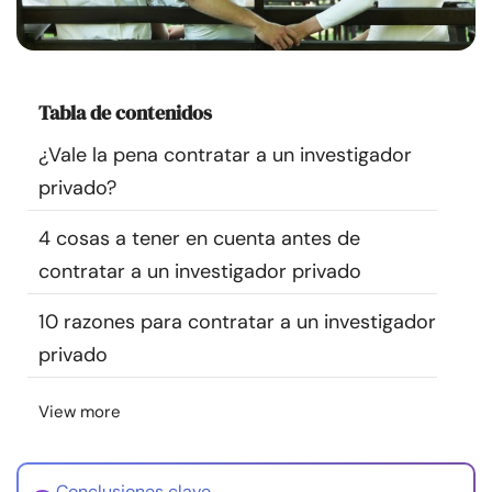
Recursos
Comunidad
Tabla de contenidos
Encuentra un terapeuta
¿Vale la pena contratar a un investigador
privado?
Idioma
ES
4 cosas a tener en cuenta antes de
contratar a un investigador privado
Sobre nosotros
Contáctanos
Escríbenos
Publicidad con
10 razones para contratar a un investigador
nosotros
privado
© Copyright 2026. Todos los derechos reservados.
View more
Conclusiones clave