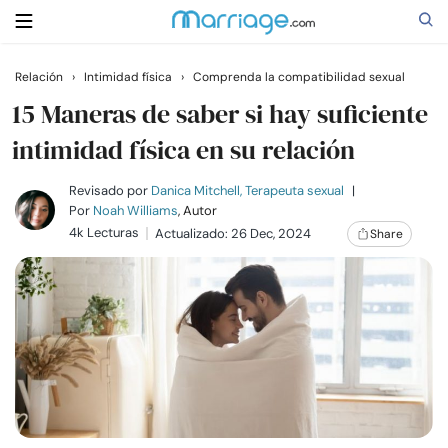
Relación
›
Intimidad física
›
Comprenda la compatibilidad sexual
Buscar
15 Maneras de saber si hay suficiente
intimidad física en su relación
Casarse
Revisado por
Danica Mitchell, Terapeuta sexual
|
Por
Noah Williams
, Autor
4k Lecturas
Actualizado: 26 Dec, 2024
Share
Relaciones
Familia
Ayuda
Cursos