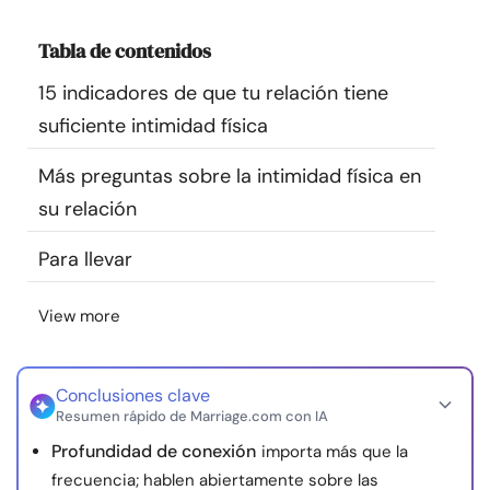
Recursos
Tabla de contenidos
Comunidad
15 indicadores de que tu relación tiene
suficiente intimidad física
Encuentra un terapeuta
Más preguntas sobre la intimidad física en
su relación
Idioma
ES
Para llevar
Sobre nosotros
Contáctanos
Escríbenos
Publicidad con
View more
nosotros
© Copyright 2026. Todos los derechos reservados.
Conclusiones clave
Resumen rápido de Marriage.com con IA
Profundidad de conexión
importa más que la
frecuencia; hablen abiertamente sobre las