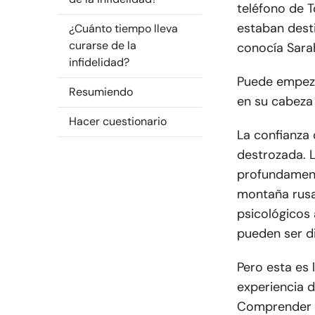
teléfono de 
estaban desti
¿Cuánto tiempo lleva
curarse de la
conocía Sara
infidelidad?
Puede empeza
Resumiendo
en su cabeza 
Hacer cuestionario
La confianza 
destrozada. L
profundament
montaña rusa
psicológicos 
pueden ser di
Pero esta es 
experiencia 
Comprender c