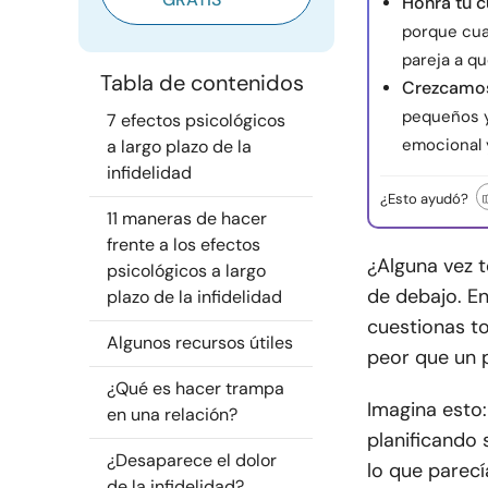
Honra tu c
porque cua
pareja a qu
Tabla de contenidos
Crezcamos
pequeños y
7 efectos psicológicos
emocional y
a largo plazo de la
infidelidad
¿Esto ayudó?
11 maneras de hacer
frente a los efectos
¿Alguna vez 
psicológicos a largo
de debajo. En
plazo de la infidelidad
cuestionas to
Algunos recursos útiles
peor que un p
¿Qué es hacer trampa
Imagina esto:
en una relación?
planificando
¿Desaparece el dolor
lo que parecí
de la infidelidad?