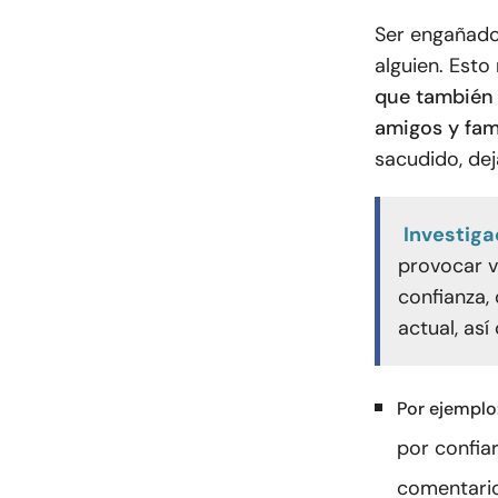
Ser engañado 
alguien. Esto
que también 
amigos y fam
sacudido, dej
Investiga
provocar v
confianza,
actual, así
Por ejemplo
por confia
comentario