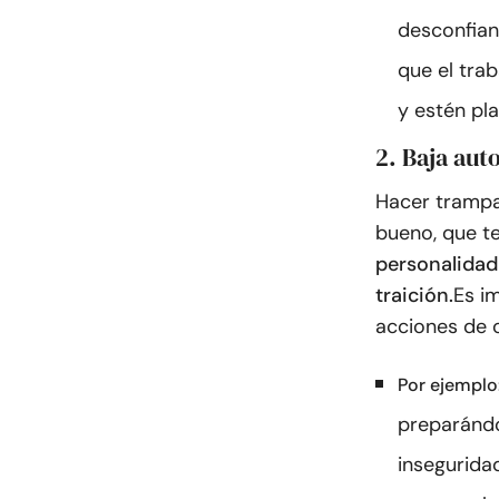
desconfianz
que el tra
y estén pl
2. Baja aut
Hacer trampa
bueno, que te
personalidad 
traición.
Es i
acciones de 
Por ejemplo
preparándo
inseguridad