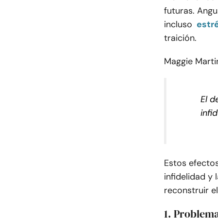
futuras. Ang
incluso
estr
traición.
Maggie Marti
El d
infi
Estos efectos
infidelidad y
reconstruir e
1. Problema