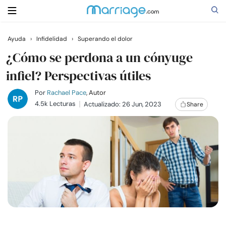
Ayuda
›
Infidelidad
›
Superando el dolor
Buscar
¿Cómo se perdona a un cónyuge
infiel? Perspectivas útiles
Casarse
Por
Rachael Pace
, Autor
4.5k Lecturas
Actualizado: 26 Jun, 2023
Share
Relaciones
Familia
Ayuda
Cursos