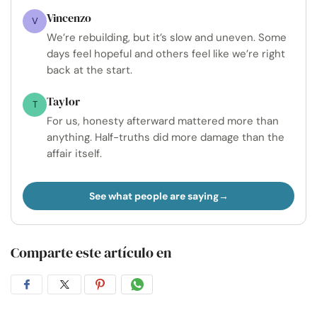
Vincenzo
V
We’re rebuilding, but it’s slow and uneven. Some
days feel hopeful and others feel like we’re right
back at the start.
Taylor
T
For us, honesty afterward mattered more than
anything. Half-truths did more damage than the
affair itself.
See what people are saying
Comparte este artículo en
Compartir
Compartir
Compartir
Compartir
en
en
en
por