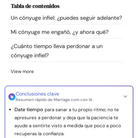
Tabla de contenidos
Recursos
Un cónyuge infiel: ¿puedes seguir adelante?
Comunidad
Mi cónyuge me engañó, ¿y ahora qué?
Encuentra un terapeuta
¿Cuánto tiempo lleva perdonar a un
cónyuge infiel?
Idioma
ES
View more
Sobre nosotros
Contáctanos
Escríbenos
Publicidad con
nosotros
Conclusiones clave
Resumen rápido de Marriage.com con IA
© Copyright 2026. Todos los derechos reservados.
Date tiempo
para sanar a tu propio ritmo; no te
apresures a perdonar y deja que la paciencia te
ayude a sentirte visto a medida que poco a poco
recuperas la confianza.