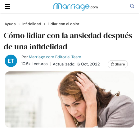
Ayuda
›
Infidelidad
›
Lidiar con el dolor
Buscar
Cómo lidiar con la ansiedad después
de una infidelidad
Casarse
Por
Marriage.com Editorial Team
10.5k Lecturas
Actualizado: 16 Oct, 2022
Share
Relaciones
Familia
Ayuda
Cursos