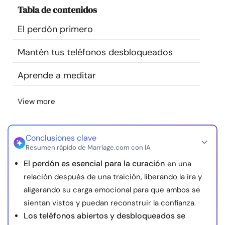
Tabla de contenidos
Recursos
El perdón primero
Comunidad
Mantén tus teléfonos desbloqueados
Encuentra un terapeuta
Aprende a meditar
Idioma
ES
View more
Conclusiones clave
Sobre nosotros
Contáctanos
Escríbenos
Publicidad con
Resumen rápido de Marriage.com con IA
nosotros
El perdón es esencial para la curación
en una
© Copyright 2026. Todos los derechos reservados.
relación después de una traición, liberando la ira y
aligerando su carga emocional para que ambos se
sientan vistos y puedan reconstruir la confianza.
Los teléfonos abiertos y desbloqueados se