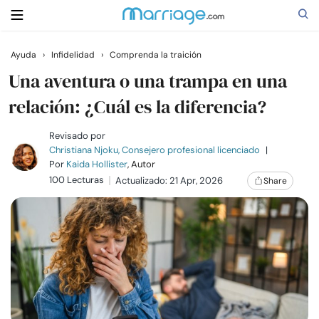
Ayuda
›
Infidelidad
›
Comprenda la traición
Buscar
Una aventura o una trampa en una
relación: ¿Cuál es la diferencia?
Casarse
Revisado por
Christiana Njoku, Consejero profesional licenciado
|
Por
Kaida Hollister
, Autor
Relaciones
100 Lecturas
Actualizado: 21 Apr, 2026
Share
Familia
Ayuda
Cursos