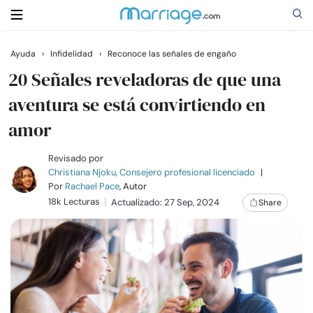
Ayuda
›
Infidelidad
›
Reconoce las señales de engaño
Buscar
20 Señales reveladoras de que una
aventura se está convirtiendo en
amor
Casarse
Revisado por
Relaciones
Christiana Njoku, Consejero profesional licenciado
|
Por
Rachael Pace
, Autor
18k Lecturas
Actualizado: 27 Sep, 2024
Share
Familia
Ayuda
Cursos