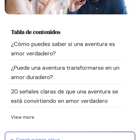
Recursos
Comunidad
Tabla de contenidos
Encuentra un terapeuta
¿Cómo puedes saber si una aventura es
amor verdadero?
Idioma
ES
¿Puede una aventura transformarse en un
amor duradero?
Sobre nosotros
Contáctanos
Escríbenos
Publicidad con
20 señales claras de que una aventura se
nosotros
está convirtiendo en amor verdadero
© Copyright 2026. Todos los derechos reservados.
View more
Conclusiones clave