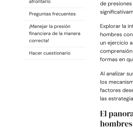
afrontarlo
de presiones 
significativa
Preguntas frecuentes
Explorar la i
¡Manejar la presión
financiera de la manera
hombres con 
correcta!
un ejercicio
comprensión 
Hacer cuestionario
formas en que
Al analizar 
los mecanismo
factores des
las estrategi
El panor
hombres