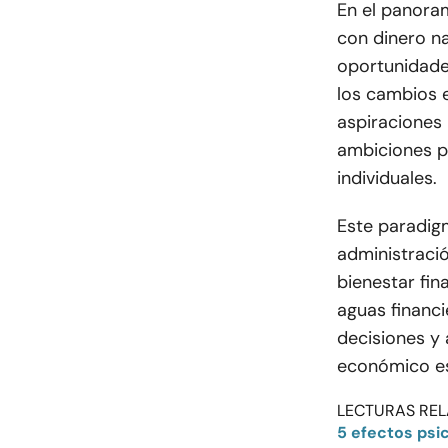
En el panoram
con dinero n
oportunidade
los cambios e
aspiraciones 
ambiciones pr
individuales.
Este paradig
administració
bienestar fi
aguas financi
decisiones y 
económico es
LECTURAS REL
5 efectos psic