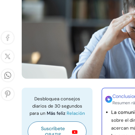
Conclusio
Desbloquea consejos
Resumen rá
diarios de 30 segundos
La comunic
para un
Más feliz
Relación
sobre el di
acercan má
Suscríbete
GRATIS