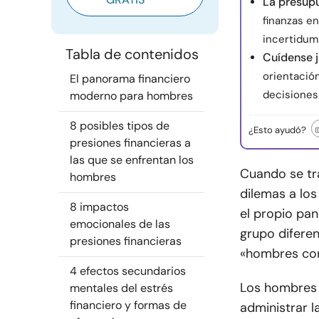
La presup
finanzas en
incertidum
Tabla de contenidos
Cuídense 
orientació
El panorama financiero
decisiones 
moderno para hombres
8 posibles tipos de
¿Esto ayudó?
presiones financieras a
las que se enfrentan los
Cuando se tra
hombres
dilemas a lo
8 impactos
el propio pan
emocionales de las
grupo diferen
presiones financieras
«hombres con
4 efectos secundarios
Los hombres n
mentales del estrés
financiero y formas de
administrar l