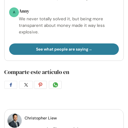
Anny
A
We never totally solved it, but being more
transparent about money made it way less
explosive.
See what people are saying
Comparte este artículo en
Compartir
Compartir
Compartir
Compartir
en
en
en
por
Facebook
Twitter
Pinterest
WhatsApp
Christopher Liew