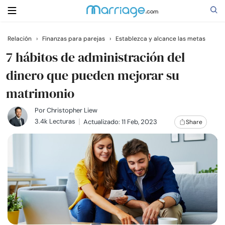
Relación
›
Finanzas para parejas
›
Establezca y alcance las metas
Buscar
7 hábitos de administración del
dinero que pueden mejorar su
matrimonio
Casarse
Por
Christopher Liew
Relaciones
3.4k Lecturas
Actualizado: 11 Feb, 2023
Share
Familia
Ayuda
Cursos