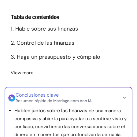
Recursos
Tabla de contenidos
Comunidad
1. Hable sobre sus finanzas
Encuentra un terapeuta
2. Control de las finanzas
3. Haga un presupuesto y cúmplalo
Idioma
ES
View more
Sobre nosotros
Contáctanos
Escríbenos
Publicidad con
nosotros
Conclusiones clave
Resumen rápido de Marriage.com con IA
© Copyright 2026. Todos los derechos reservados.
Hablen juntos sobre las finanzas
de una manera
compasiva y abierta para ayudarlo a sentirse visto y
confiado, convirtiendo las conversaciones sobre el
dinero en momentos que profundizan la cercanía