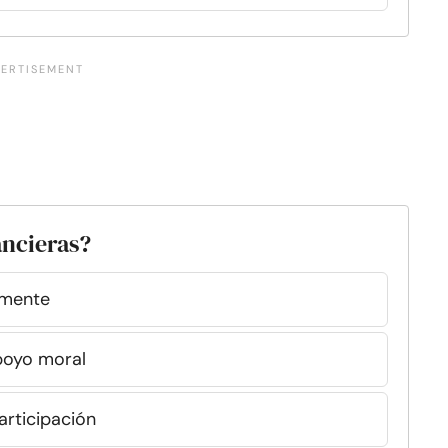
ancieras?
amente
poyo moral
rticipación