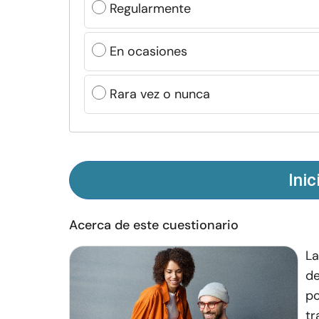
Regularmente
En ocasiones
Rara vez o nunca
Inic
Acerca de este cuestionario
La
de
po
tr