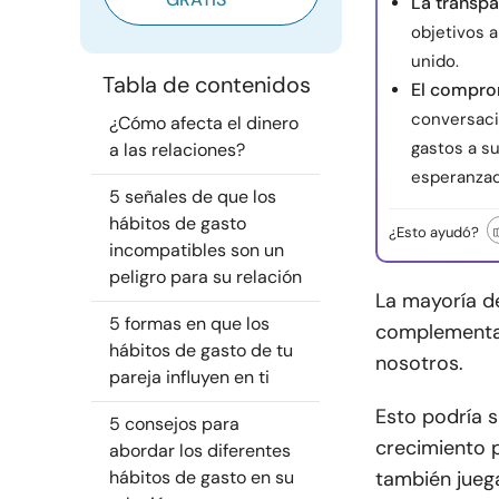
La transpa
objetivos 
unido.
Tabla de contenidos
El comprom
conversacio
¿Cómo afecta el dinero
gastos a s
a las relaciones?
esperanzad
5 señales de que los
hábitos de gasto
¿Esto ayudó?
incompatibles son un
peligro para su relación
La mayoría d
5 formas en que los
complementar
hábitos de gasto de tu
nosotros.
pareja influyen en ti
Esto podría s
5 consejos para
crecimiento p
abordar los diferentes
hábitos de gasto en su
también jueg