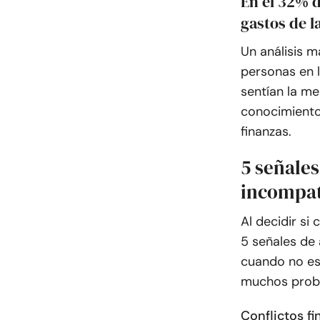
En el 32% d
gastos de l
Un análisis m
personas en 
sentían la me
conocimiento
finanzas.
5 señales
incompati
Al decidir si
5 señales de 
cuando no es
muchos prob
Conflictos f