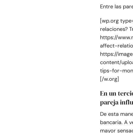
Entre las par
[wp.org type=
relaciones? T
https://www
affect-relati
https://imag
content/uplo
tips-for-mon
[/w.org]
En un terci
pareja infl
De esta maner
bancaria. A v
mayor sensac