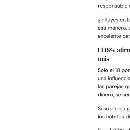
responsable 
¿Influyes en 
esa manera, 
excelente par
El 18% afir
más
Solo el 18 po
una influenc
las parejas q
dinero, se s
Si su pareja 
los hábitos d