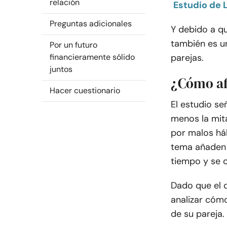
relación
Estudio de 
Preguntas adicionales
Y debido a qu
también es un
Por un futuro
financieramente sólido
parejas.
juntos
¿Cómo afe
Hacer cuestionario
El estudio se
menos la mit
por malos háb
tema añaden e
tiempo y se c
Dado que el d
analizar cómo
de su pareja.