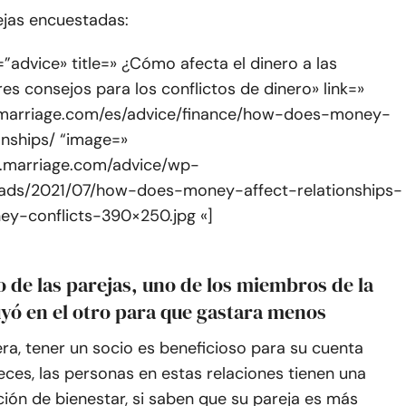
ejas encuestadas:
”advice» title=» ¿Cómo afecta el dinero a las
res consejos para los conflictos de dinero» link=»
.marriage.com/es/advice/finance/how-does-money-
onships/ “image=»
e.marriage.com/advice/wp-
ads/2021/07/how-does-money-affect-relationships-
ey-conflicts-390×250.jpg «]
o de las parejas, uno de los miembros de la
uyó en el otro para que gastara menos
a, tener un socio es beneficioso para su cuenta
eces, las personas en estas relaciones tienen una
ión de bienestar, si saben que su pareja es más