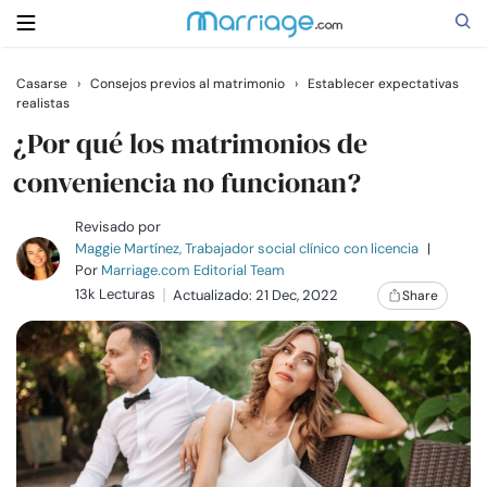
Casarse
›
Consejos previos al matrimonio
›
Establecer expectativas
realistas
Buscar
¿Por qué los matrimonios de
conveniencia no funcionan?
Casarse
Revisado por
Maggie Martínez, Trabajador social clínico con licencia
|
Relaciones
Por
Marriage.com Editorial Team
13k Lecturas
Actualizado: 21 Dec, 2022
Share
Familia
Ayuda
Cursos