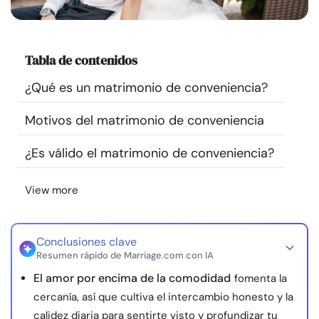
Recursos
Comunidad
Tabla de contenidos
¿Qué es un matrimonio de conveniencia?
Encuentra un terapeuta
Motivos del matrimonio de conveniencia
Idioma
ES
¿Es válido el matrimonio de conveniencia?
View more
Sobre nosotros
Contáctanos
Escríbenos
Publicidad con
nosotros
© Copyright 2026. Todos los derechos reservados.
Conclusiones clave
Resumen rápido de Marriage.com con IA
El amor por encima de la comodidad
fomenta la
cercanía, así que cultiva el intercambio honesto y la
calidez diaria para sentirte visto y profundizar tu