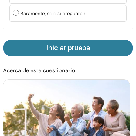
Recursos
Raramente, solo si preguntan
Comunidad
Encuentra un terapeuta
Iniciar prueba
Idioma
ES
Acerca de este cuestionario
Sobre nosotros
Contáctanos
Escríbenos
Publicidad con
nosotros
© Copyright 2026. Todos los derechos reservados.