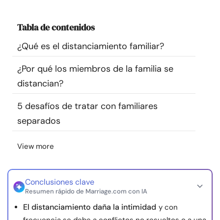
Recursos
Tabla de contenidos
Comunidad
¿Qué es el distanciamiento familiar?
Encuentra un terapeuta
¿Por qué los miembros de la familia se
distancian?
Idioma
ES
5 desafíos de tratar con familiares
separados
Sobre nosotros
Contáctanos
Escríbenos
Publicidad con
View more
nosotros
© Copyright 2026. Todos los derechos reservados.
Conclusiones clave
Resumen rápido de Marriage.com con IA
El distanciamiento daña la intimidad
y con