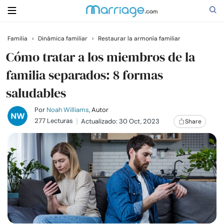
Familia
›
Dinámica familiar
›
Restaurar la armonía familiar
Buscar
Cómo tratar a los miembros de la
familia separados: 8 formas
saludables
Casarse
Por
Noah Williams
, Autor
Relaciones
277 Lecturas
Actualizado: 30 Oct, 2023
Share
Familia
Ayuda
Cursos